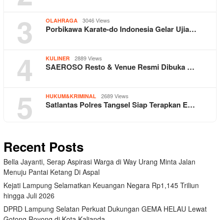
3
3046 Views
OLAHRAGA
Porbikawa Karate-do Indonesia Gelar Ujia…
4
2889 Views
KULINER
SAEROSO Resto & Venue Resmi Dibuka …
5
2689 Views
HUKUM&KRIMINAL
Satlantas Polres Tangsel Siap Terapkan E…
Recent Posts
Bella Jayanti, Serap Aspirasi Warga di Way Urang Minta Jalan
Menuju Pantai Ketang Di Aspal
Kejati Lampung Selamatkan Keuangan Negara Rp1,145 Triliun
hingga Juli 2026
DPRD Lampung Selatan Perkuat Dukungan GEMA HELAU Lewat
Gotong Royong di Kota Kalianda