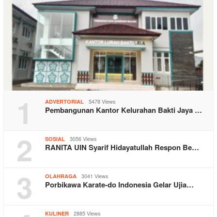
1
5478 Views
ADVERTORIAL
Pembangunan Kantor Kelurahan Bakti Jaya …
2
3056 Views
SOSIAL
RANITA UIN Syarif Hidayatullah Respon Be…
3
3041 Views
OLAHRAGA
Porbikawa Karate-do Indonesia Gelar Ujia…
2885 Views
KULINER