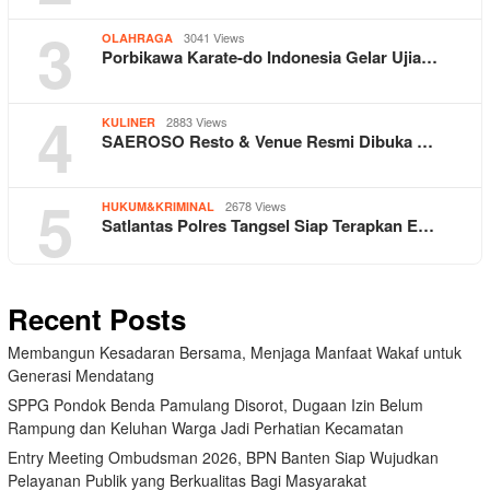
3
3041 Views
OLAHRAGA
Porbikawa Karate-do Indonesia Gelar Ujia…
4
2883 Views
KULINER
SAEROSO Resto & Venue Resmi Dibuka …
5
2678 Views
HUKUM&KRIMINAL
Satlantas Polres Tangsel Siap Terapkan E…
Recent Posts
Membangun Kesadaran Bersama, Menjaga Manfaat Wakaf untuk
Generasi Mendatang
SPPG Pondok Benda Pamulang Disorot, Dugaan Izin Belum
Rampung dan Keluhan Warga Jadi Perhatian Kecamatan
Entry Meeting Ombudsman 2026, BPN Banten Siap Wujudkan
Pelayanan Publik yang Berkualitas Bagi Masyarakat