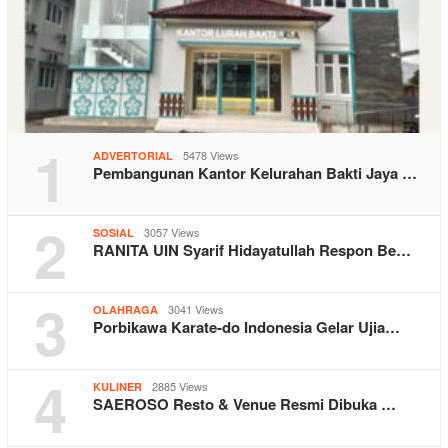
1
5478 Views
ADVERTORIAL
Pembangunan Kantor Kelurahan Bakti Jaya …
2
3057 Views
SOSIAL
RANITA UIN Syarif Hidayatullah Respon Be…
3
3041 Views
OLAHRAGA
Porbikawa Karate-do Indonesia Gelar Ujia…
4
2885 Views
KULINER
SAEROSO Resto & Venue Resmi Dibuka …