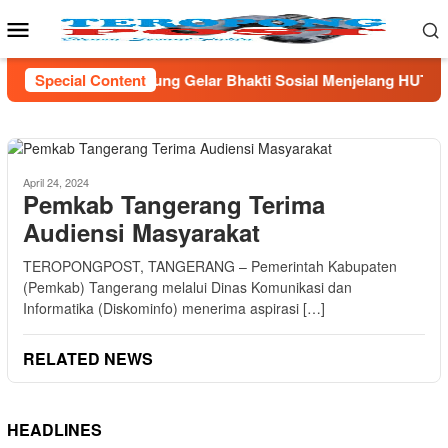
Skip
Mobile
to
Menu
content
ng Gelar Bhakti Sosial Menjelang HUT Rl Ke- 81 Di Lampung 
Special Content
April 24, 2024
Pemkab Tangerang Terima
Audiensi Masyarakat
TEROPONGPOST, TANGERANG – Pemerintah Kabupaten
(Pemkab) Tangerang melalui Dinas Komunikasi dan
Informatika (Diskominfo) menerima aspirasi […]
RELATED NEWS
HEADLINES