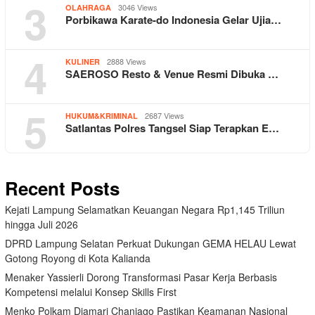
3
3046 Views
OLAHRAGA
Porbikawa Karate-do Indonesia Gelar Ujia…
4
2888 Views
KULINER
SAEROSO Resto & Venue Resmi Dibuka …
5
2687 Views
HUKUM&KRIMINAL
Satlantas Polres Tangsel Siap Terapkan E…
Recent Posts
Kejati Lampung Selamatkan Keuangan Negara Rp1,145 Triliun
hingga Juli 2026
DPRD Lampung Selatan Perkuat Dukungan GEMA HELAU Lewat
Gotong Royong di Kota Kalianda
Menaker Yassierli Dorong Transformasi Pasar Kerja Berbasis
Kompetensi melalui Konsep Skills First
Menko Polkam Djamari Chaniago Pastikan Keamanan Nasional