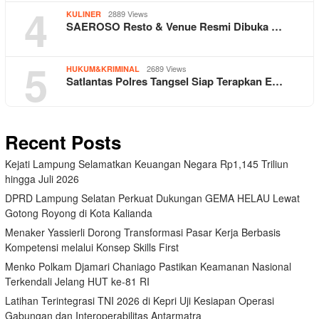
4
2889 Views
KULINER
SAEROSO Resto & Venue Resmi Dibuka …
5
2689 Views
HUKUM&KRIMINAL
Satlantas Polres Tangsel Siap Terapkan E…
Recent Posts
Kejati Lampung Selamatkan Keuangan Negara Rp1,145 Triliun
hingga Juli 2026
DPRD Lampung Selatan Perkuat Dukungan GEMA HELAU Lewat
Gotong Royong di Kota Kalianda
Menaker Yassierli Dorong Transformasi Pasar Kerja Berbasis
Kompetensi melalui Konsep Skills First
Menko Polkam Djamari Chaniago Pastikan Keamanan Nasional
Terkendali Jelang HUT ke-81 RI
Latihan Terintegrasi TNI 2026 di Kepri Uji Kesiapan Operasi
Gabungan dan Interoperabilitas Antarmatra