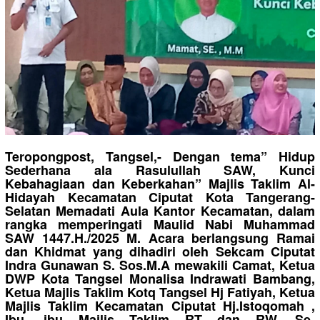
Teropongpost, Tangsel,- Dengan tema” Hidup
Sederhana ala Rasulullah SAW, Kunci
Kebahagiaan dan Keberkahan” Majlis Taklim Al-
Hidayah Kecamatan Ciputat Kota Tangerang-
Selatan Memadati Aula Kantor Kecamatan, dalam
rangka memperingati Maulid Nabi Muhammad
SAW 1447.H./2025 M. Acara berlangsung Ramai
dan Khidmat yang dihadiri oleh Sekcam Ciputat
Indra Gunawan S. Sos.M.A mewakili Camat, Ketua
DWP Kota Tangsel Monalisa Indrawati Bambang,
Ketua Majlis Taklim Kotq Tangsel Hj Fatiyah, Ketua
Majlis Taklim Kecamatan Ciputat Hj.Istoqomah ,
Ibu- ibu Majlis Taklim RT dan RW. Se-