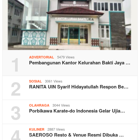
1
5479 Views
ADVERTORIAL
Pembangunan Kantor Kelurahan Bakti Jaya …
2
3061 Views
SOSIAL
RANITA UIN Syarif Hidayatullah Respon Be…
3
3044 Views
OLAHRAGA
Porbikawa Karate-do Indonesia Gelar Ujia…
4
2887 Views
KULINER
SAEROSO Resto & Venue Resmi Dibuka …