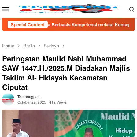
Skip
Mobile
to
Menu
content
s Kompetensi melalui Konsep Skills First
Special Content
Menko Polkam 
Home
Berita
Budaya
Peringatan Maulid Nabi Muhammad
SAW 1447.H./2025.M Diadakan Majlis
Taklim Al- Hidayah Kecamatan
Ciputat
Teropongpost
October 22, 2025
412 Views