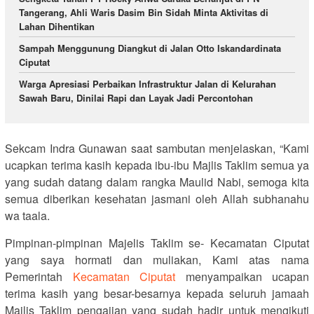
Tangerang, Ahli Waris Dasim Bin Sidah Minta Aktivitas di
Lahan Dihentikan
Sampah Menggunung Diangkut di Jalan Otto Iskandardinata
Ciputat
Warga Apresiasi Perbaikan Infrastruktur Jalan di Kelurahan
Sawah Baru, Dinilai Rapi dan Layak Jadi Percontohan
Sekcam Indra Gunawan saat sambutan menjelaskan, “Kami
ucapkan terima kasih kepada ibu-ibu Majlis Taklim semua ya
yang sudah datang dalam rangka Maulid Nabi, semoga kita
semua diberikan kesehatan jasmani oleh Allah subhanahu
wa taala.
Pimpinan-pimpinan Majelis Taklim se- Kecamatan Ciputat
yang saya hormati dan muliakan, Kami atas nama
Pemerintah
Kecamatan Ciputat
menyampaikan ucapan
terima kasih yang besar-besarnya kepada seluruh jamaah
Majlis Taklim pengajian yang sudah hadir untuk mengikuti