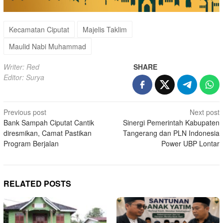
Kecamatan Ciputat
Majelis Taklim
Maulid Nabi Muhammad
Writer: Red
SHARE
Editor: Surya
Post
Previous post
Next post
Bank Sampah Ciputat Cantik
Sinergi Pemerintah Kabupaten
navigation
diresmikan, Camat Pastikan
Tangerang dan PLN Indonesia
Program Berjalan
Power UBP Lontar
RELATED POSTS