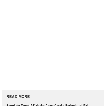
READ MORE
Sengketa Tanah PT Hocky Anwa Caraka Berlanjut di PN