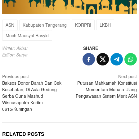
ASN
Kabupaten Tangerang
KORPRI
LKBH
Moch Maesyal Rasyid
Writer: Akbar
SHARE
Editor: Surya
Post
Previous post
Next post
Baksos Donor Darah Dan Cek
Putusan Mahkamah Konstitusi
navigation
Kesehatan, Di Aula Gedung
Momentum Menata Ulang
Serba Guna Mashud
Pengawasan Sistem Merit ASN
Wisnusaputra Kodim
0615/Kuningan
RELATED POSTS