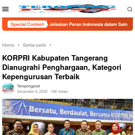
Skip
Mobile
to
Menu
content
eran Indonesia dalam Sains Global
Special Content
*Tak Berkutik! Komp
Home
Serba-serbi
KORPRI Kabupaten Tangerang
Dianugrahi Penghargaan, Kategori
Kepengurusan Terbaik
Teropongpost
December 5, 2025
166 Views