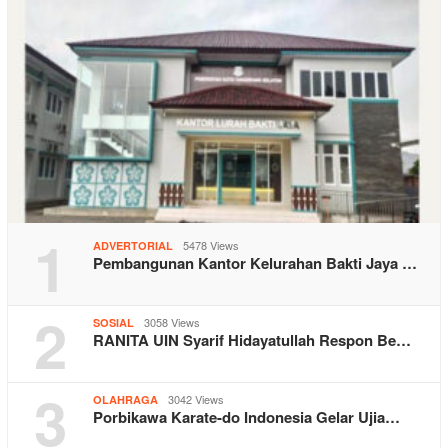
1
5478 Views
ADVERTORIAL
Pembangunan Kantor Kelurahan Bakti Jaya …
2
3058 Views
SOSIAL
RANITA UIN Syarif Hidayatullah Respon Be…
3
3042 Views
OLAHRAGA
Porbikawa Karate-do Indonesia Gelar Ujia…