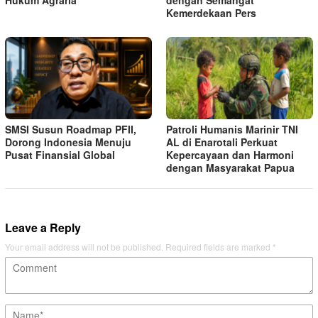
Hukum Agraria
dengan Semangat
Kemerdekaan Pers
SMSI Susun Roadmap PFII,
Patroli Humanis Marinir TNI
Dorong Indonesia Menuju
AL di Enarotali Perkuat
Pusat Finansial Global
Kepercayaan dan Harmoni
dengan Masyarakat Papua
Leave a Reply
Your email address will not be published.
Required fields are marked
*