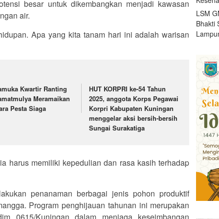
potensi besar untuk dikembangkan menjadi kawasan
LSM GM
ngan air.
Bhakti 
idupan. Apa yang kita tanam hari ini adalah warisan
Lampun
amuka Kwartir Ranting
HUT KORPRI ke-54 Tahun
amatmulya Meramaikan
2025, anggota Korps Pegawai
ara Pesta Siaga
Korpri Kabupaten Kuningan
menggelar aksi bersih-bersih
Sungai Surakatiga
 harus memiliki kepedulian dan rasa kasih terhadap
ilakukan penanaman berbagai jenis pohon produktif
n mangga. Program penghijauan tahunan ini merupakan
im 0615/Kuningan dalam menjaga keseimbangan