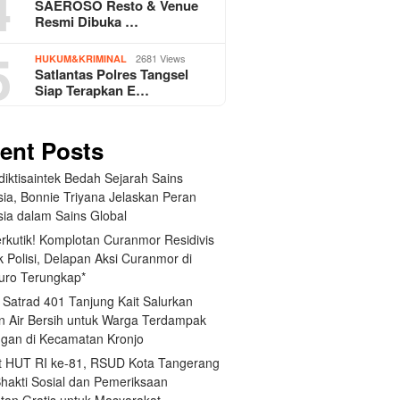
4
SAEROSO Resto & Venue
Resmi Dibuka …
5
2681 Views
HUKUM&KRIMINAL
Satlantas Polres Tangsel
Siap Terapkan E…
ent Posts
iktisaintek Bedah Sejarah Sains
sia, Bonnie Triyana Jelaskan Peran
sia dalam Sains Global
erkutik! Komplotan Curanmor Residivis
 Polisi, Delapan Aksi Curanmor di
uro Terungkap*
 Satrad 401 Tanjung Kait Salurkan
n Air Bersih untuk Warga Terdampak
ngan di Kecamatan Kronjo
 HUT RI ke-81, RSUD Kota Tangerang
Bhakti Sosial dan Pemeriksaan
tan Gratis untuk Masyarakat