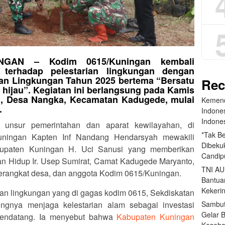
INGAN – Kodim 0615/Kuningan kembali
terhadap pelestarian lingkungan dengan
an Lingkungan Tahun 2025 bertema “Bersatu
Rec
hijau”. Kegiatan ini berlangsung pada Kamis
ng, Desa Nangka, Kecamatan Kadugede, mulai
Kemend
.
Indone
Indone
ai unsur pemerintahan dan aparat kewilayahan, di
*Tak B
uningan Kapten Inf Nandang Hendarsyah mewakili
Dibekuk
bupaten Kuningan H. Uci Sanusi yang memberikan
Candip
n Hidup Ir. Usep Sumirat, Camat Kadugede Maryanto,
TNI AU
 perangkat desa, dan anggota Kodim 0615/Kuningan.
Bantua
Kekeri
n lingkungan yang di gagas kodim 0615, Sekdiskatan
ngnya menjaga kelestarian alam sebagai investasi
Sambut
Gelar 
mendatang. Ia menyebut bahwa
Kabupaten Kuningan
Keseha