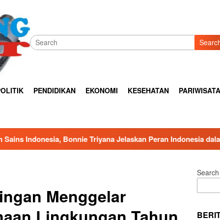
Searc
OLITIK
PENDIDIKAN
EKONOMI
KESEHATAN
PARIWISAT
yana Jelaskan Peran Indonesia dalam Sains Global
*Tak 
Search
ingan Menggelar
naan Lingkungan Tahun
BERI