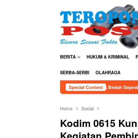
Skip
close
to
content
BERITA
HUKUM & KRIMINAL
P
SERBA-SERBI
OLAHRAGA
Kemendiktisaintek Bedah Sejarah Sains Indonesia, Bonnie Tri
Special Content
Home
Sosial
Kodim 0615 Kun
Kegiatan Pembi