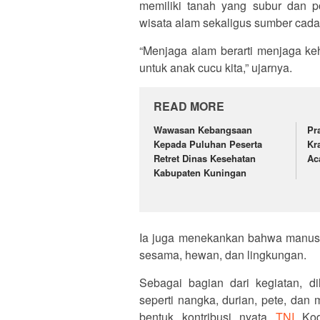
memiliki tanah yang subur dan 
wisata alam sekaligus sumber cada
“Menjaga alam berarti menjaga keh
untuk anak cucu kita,” ujarnya.
READ MORE
Wawasan Kebangsaan
Pr
Kepada Puluhan Peserta
Kr
Retret Dinas Kesehatan
Ac
Kabupaten Kuningan
Ia juga menekankan bahwa manusia
sesama, hewan, dan lingkungan.
Sebagai bagian dari kegiatan, d
seperti nangka, durian, pete, da
bentuk kontribusi nyata
TNI
Kod