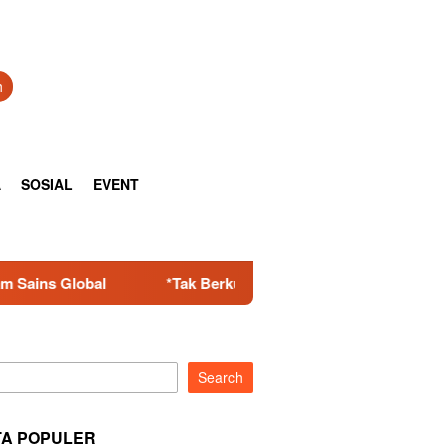
h
A
SOSIAL
EVENT
Berkutik! Komplotan Curanmor Residivis Dibekuk Polisi, Delapa
Search
TA POPULER