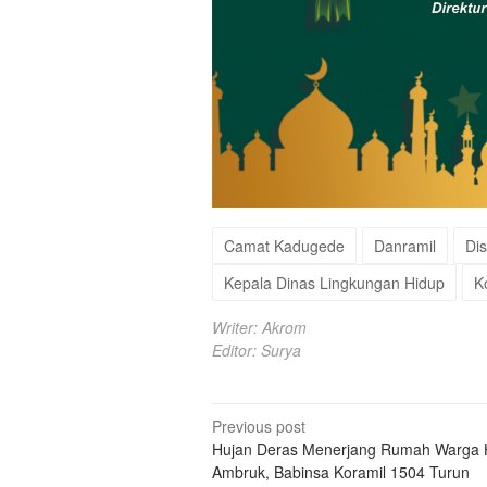
Camat Kadugede
Danramil
Di
Kepala Dinas Lingkungan Hidup
K
Writer: Akrom
Editor: Surya
Post
Previous post
Hujan Deras Menerjang Rumah Warga 
navigation
Ambruk, Babinsa Koramil 1504 Turun