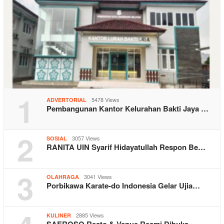
1
5478 Views
ADVERTORIAL
Pembangunan Kantor Kelurahan Bakti Jaya …
2
3057 Views
SOSIAL
RANITA UIN Syarif Hidayatullah Respon Be…
3
3041 Views
OLAHRAGA
Porbikawa Karate-do Indonesia Gelar Ujia…
2885 Views
KULINER
SAEROSO Resto & Venue Resmi Dibuka …