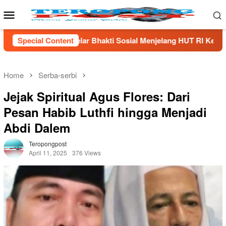
Skip
Mobile
to
Menu
content
 Bhakti Sosial Menjelang HUT Rl Ke- 81 Di Lampung Selatan
Special Content
Home
Serba-serbi
Jejak Spiritual Agus Flores: Dari
Pesan Habib Luthfi hingga Menjadi
Abdi Dalem
Teropongpost
April 11, 2025
376 Views