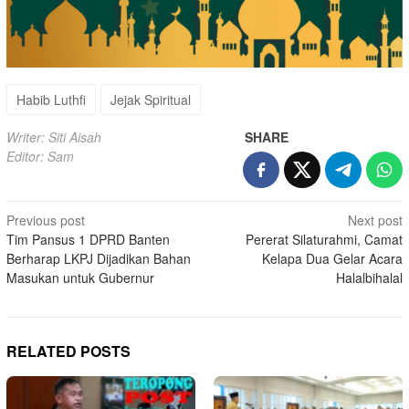
Habib Luthfi
Jejak Spiritual
Writer: Siti Aisah
SHARE
Editor: Sam
Post
Previous post
Next post
Tim Pansus 1 DPRD Banten
Pererat Silaturahmi, Camat
navigation
Berharap LKPJ Dijadikan Bahan
Kelapa Dua Gelar Acara
Masukan untuk Gubernur
Halalbihalal
RELATED POSTS