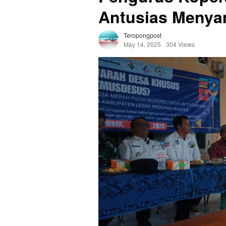
Antusias Menya
Teropongpost
May 14, 2025
304 Views