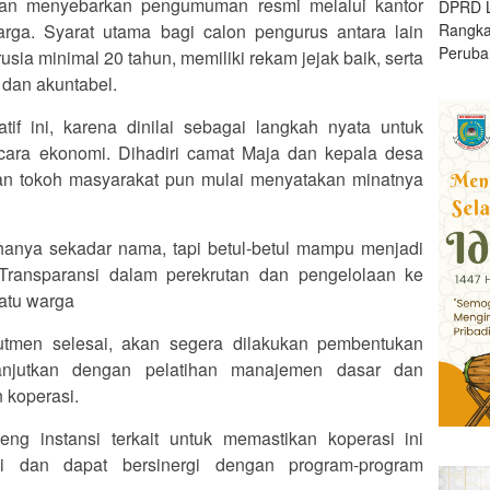
gan menyebarkan pengumuman resmi melalui kantor
DPRD L
Rangk
rga. Syarat utama bagi calon pengurus antara lain
Peruba
usia minimal 20 tahun, memiliki rekam jejak baik, serta
 dan akuntabel.
tif ini, karena dinilai sebagai langkah nyata untuk
ara ekonomi. Dihadiri camat Maja dan kepala desa
n tokoh masyarakat pun mulai menyatakan minatnya
 hanya sekadar nama, tapi betul-betul mampu menjadi
Transparansi dalam perekrutan dan pengelolaan ke
satu warga
utmen selesai, akan segera dilakukan pembentukan
dilanjutkan dengan pelatihan manajemen dasar dan
 koperasi.
g instansi terkait untuk memastikan koperasi ini
si dan dapat bersinergi dengan program-program