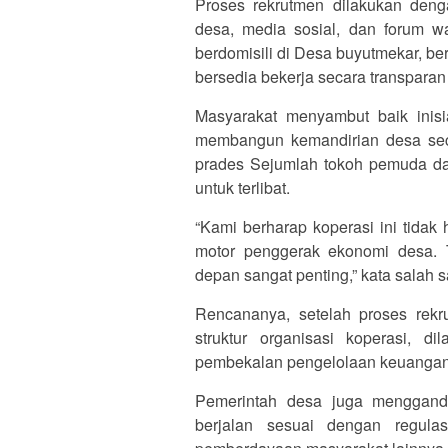
Proses rekrutmen dilakukan den
desa, media sosial, dan forum wa
berdomisili di Desa buyutmekar, ber
bersedia bekerja secara transparan
Masyarakat menyambut baik inisia
membangun kemandirian desa sec
prades Sejumlah tokoh pemuda da
untuk terlibat.
“Kami berharap koperasi ini tidak
motor penggerak ekonomi desa. 
depan sangat penting,” kata salah 
Rencananya, setelah proses rekr
struktur organisasi koperasi, 
pembekalan pengelolaan keuangan
Pemerintah desa juga mengganden
berjalan sesuai dengan regula