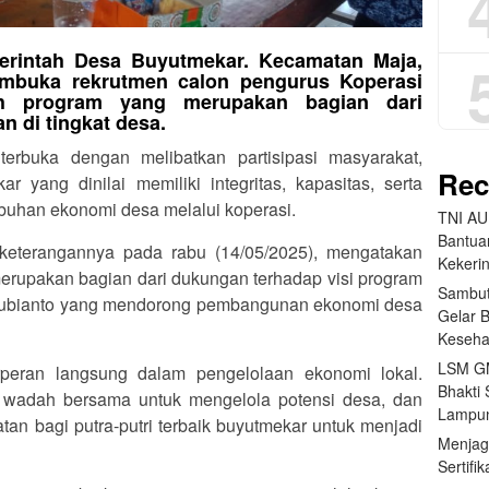
erintah Desa Buyutmekar. Kecamatan Maja,
mbuka rekrutmen calon pengurus Koperasi
h program yang merupakan bagian dari
 di tingkat desa.
terbuka dengan melibatkan partisipasi masyarakat,
Rec
yang dinilai memiliki integritas, kapasitas, serta
uhan ekonomi desa melalui koperasi.
TNI AU
Bantua
keterangannya pada rabu (14/05/2025), mengatakan
Kekeri
erupakan bagian dari dukungan terhadap visi program
Sambut
Subianto yang mendorong pembangunan ekonomi desa
Gelar 
Keseha
LSM GM
rperan langsung dalam pengelolaan ekonomi lokal.
Bhakti 
i wadah bersama untuk mengelola potensi desa, dan
Lampun
an bagi putra-putri terbaik buyutmekar untuk menjadi
Menjag
Sertifi