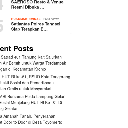
4
SAEROSO Resto & Venue
Resmi Dibuka …
5
2681 Views
HUKUM&KRIMINAL
Satlantas Polres Tangsel
Siap Terapkan E…
ent Posts
 Satrad 401 Tanjung Kait Salurkan
n Air Bersih untuk Warga Terdampak
ngan di Kecamatan Kronjo
 HUT RI ke-81, RSUD Kota Tangerang
Bhakti Sosial dan Pemeriksaan
tan Gratis untuk Masyarakat
BI Bersama Polda Lampung Gelar
Sosial Menjelang HUT Rl Ke- 81 Di
g Selatan
a Amanah Tanah, Penyerahan
kat Door to Door di Desa Toyomerto