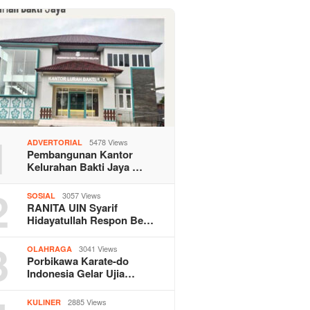
1
5478 Views
ADVERTORIAL
Pembangunan Kantor
Kelurahan Bakti Jaya …
2
3057 Views
SOSIAL
RANITA UIN Syarif
Hidayatullah Respon Be…
3
3041 Views
OLAHRAGA
Porbikawa Karate-do
Indonesia Gelar Ujia…
2885 Views
KULINER