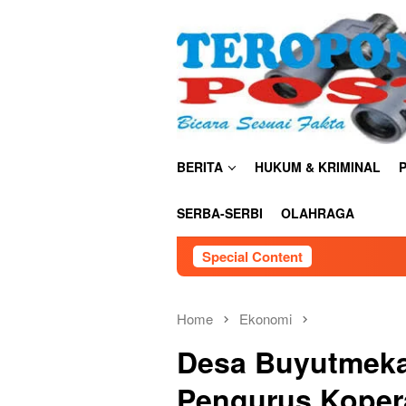
Skip
close
to
content
BERITA
HUKUM & KRIMINAL
P
SERBA-SERBI
OLAHRAGA
Special Content
TNI AU Satr
Home
Ekonomi
Desa Buyutmeka
Pengurus Kopera