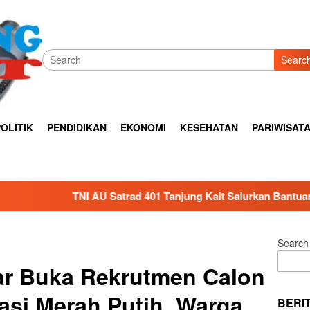
Searc
OLITIK
PENDIDIKAN
EKONOMI
KESEHATAN
PARIWISAT
ad 401 Tanjung Kait Salurkan Bantuan Air Bersih untuk Warga 
Search
r Buka Rekrutmen Calon
si Merah Putih, Warga
BERI