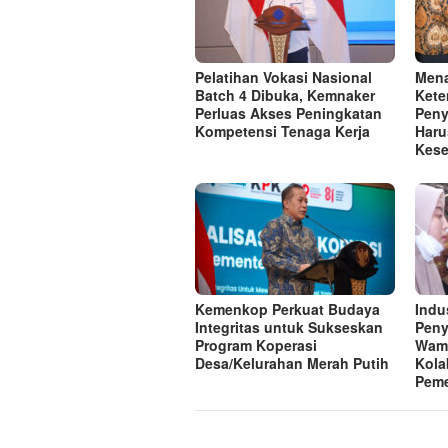
Pelatihan Vokasi Nasional
Mena
Batch 4 Dibuka, Kemnaker
Kete
Perluas Akses Peningkatan
Peny
Kompetensi Tenaga Kerja
Haru
Kese
Kemenkop Perkuat Budaya
Indu
Integritas untuk Sukseskan
Peny
Program Koperasi
Wam
Desa/Kelurahan Merah Putih
Kola
Peme