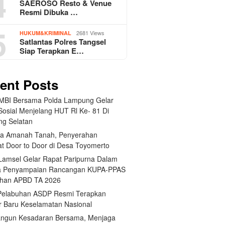
4
SAEROSO Resto & Venue
Resmi Dibuka …
5
2681 Views
HUKUM&KRIMINAL
Satlantas Polres Tangsel
Siap Terapkan E…
ent Posts
BI Bersama Polda Lampung Gelar
Sosial Menjelang HUT Rl Ke- 81 Di
g Selatan
a Amanah Tanah, Penyerahan
kat Door to Door di Desa Toyomerto
amsel Gelar Rapat Paripurna Dalam
a Penyampaian Rancangan KUPA-PPAS
han APBD TA 2026
elabuhan ASDP Resmi Terapkan
r Baru Keselamatan Nasional
gun Kesadaran Bersama, Menjaga