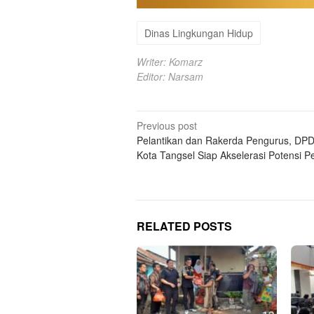
Dinas Lingkungan Hidup
Writer: Komarz
Editor: Narsam
Post
Previous post
Pelantikan dan Rakerda Pengurus, DP
navigation
Kota Tangsel Siap Akselerasi Potensi 
RELATED POSTS