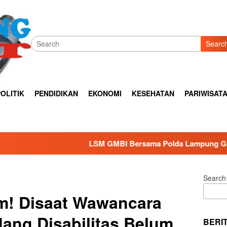
Searc
OLITIK
PENDIDIKAN
EKONOMI
KESEHATAN
PARIWISAT
LSM GMBI Bersama Polda Lampung Gelar Bhakti Sosial Menjel
Search
m! Disaat Wawancara
ang Disabilitas Belum
BERI