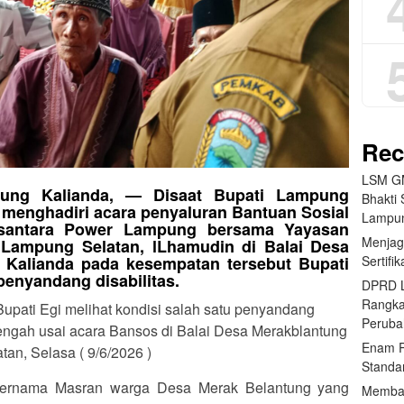
Rec
LSM GM
tung Kalianda, — Disaat Bupati Lampung
Bhakti 
 menghadiri acara penyaluran Bantuan Sosial
Lampun
santara Power Lampung bersama Yayasan
Menjag
Lampung Selatan, lLhamudin di Balai Desa
Sertifi
Kalianda pada kesempatan tersebut Bupati
penyandang disabilitas.
DPRD L
Rangk
Bupati Egi melihat kondisi salah satu penyandang
Peruba
tengah usai acara Bansos di Balai Desa Merakblantung
Enam P
n, Selasa ( 9/6/2026 )
Standa
t bernama Masran warga Desa Merak Belantung yang
Memban