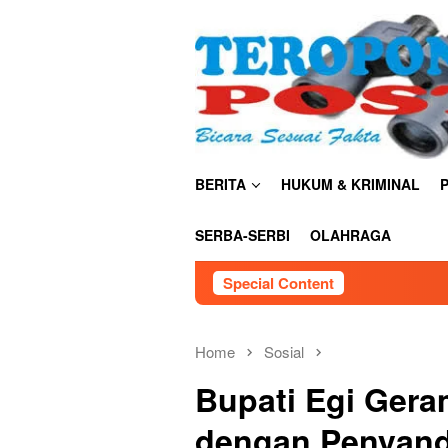
Skip
close
to
content
BERITA
HUKUM & KRIMINAL
P
SERBA-SERBI
OLAHRAGA
Special Content
Home
Sosial
Bupati Egi Gera
dengan Penyand