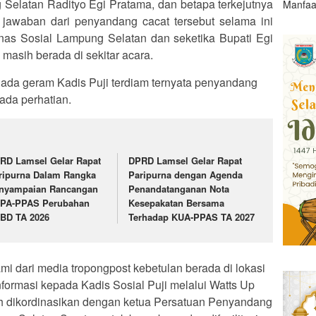
 Selatan Radityo Egi Pratama, dan betapa terkejutnya
Manfaa
 jawaban dari penyandang cacat tersebut selama ini
inas Sosial Lampung Selatan dan seketika Bupati Egi
masih berada di sekitar acara.
nada geram Kadis Puji terdiam ternyata penyandang
 ada perhatian.
RD Lamsel Gelar Rapat
DPRD Lamsel Gelar Rapat
ripurna Dalam Rangka
Paripurna dengan Agenda
nyampaian Rancangan
Penandatanganan Nota
PA-PPAS Perubahan
Kesepakatan Bersama
BD TA 2026
Terhadap KUA-PPAS TA 2027
i dari media tropongpost kebetulan berada di lokasi
informasi kepada Kadis Sosial Puji melalui Watts Up
h dikordinasikan dengan ketua Persatuan Penyandang