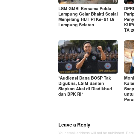
LSM GMBI Bersama Polda
DPRD
Lampung Gelar Bhakti Sosial
Pari
Menjelang HUT Rl Ke- 81 Di
Pen
Lampung Selatan
KUP
TA 2
*Audiensi Dana BOSP Tak
Moni
Digubris, LSIM Banten
Kala
Siapkan Aksi di Disdikbud
Saep
dan BPK RI*
untu
Per
Leave a Reply
Your email address will not be published.
Requ