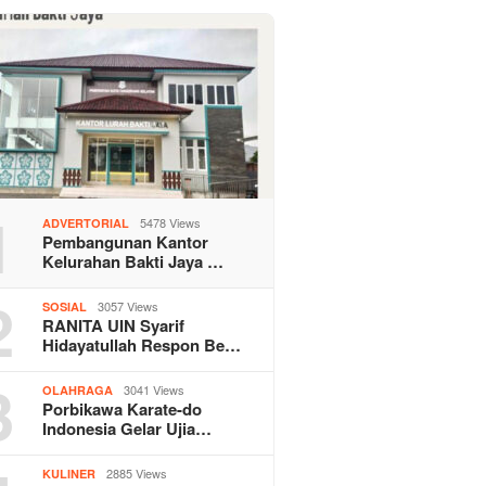
1
5478 Views
ADVERTORIAL
Pembangunan Kantor
Kelurahan Bakti Jaya …
2
3057 Views
SOSIAL
RANITA UIN Syarif
Hidayatullah Respon Be…
3
3041 Views
OLAHRAGA
Porbikawa Karate-do
Indonesia Gelar Ujia…
2885 Views
KULINER