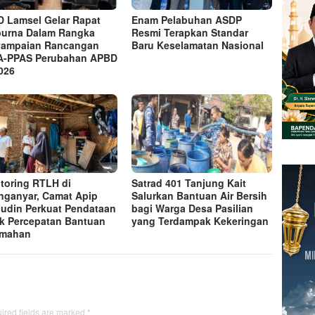
 Lamsel Gelar Rapat
Enam Pelabuhan ASDP
purna Dalam Rangka
Resmi Terapkan Standar
yampaian Rancangan
Baru Keselamatan Nasional
A-PPAS Perubahan APBD
026
toring RTLH di
Satrad 401 Tanjung Kait
nganyar, Camat Apip
Salurkan Bantuan Air Bersih
udin Perkuat Pendataan
bagi Warga Desa Pasilian
k Percepatan Bantuan
yang Terdampak Kekeringan
umahan
ired fields are marked
*