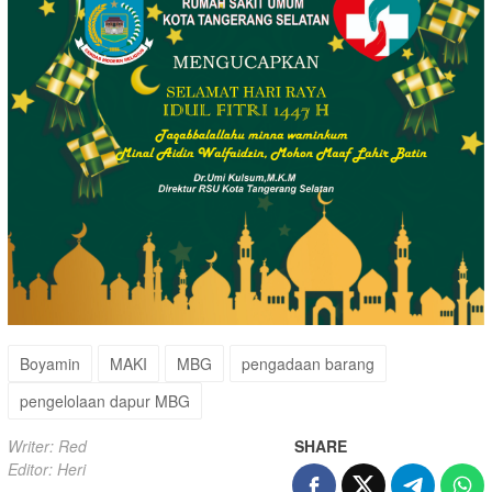
Boyamin
MAKI
MBG
pengadaan barang
pengelolaan dapur MBG
Writer: Red
SHARE
Editor: Heri