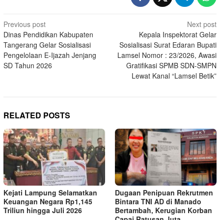
Post
Previous post
Next post
Dinas Pendidikan Kabupaten
Kepala Inspektorat Gelar
navigation
Tangerang Gelar Sosialisasi
Sosialisasi Surat Edaran Bupati
Pengelolaan E-Ijazah Jenjang
Lamsel Nomor : 23/2026, Awasi
SD Tahun 2026
Gratifikasi SPMB SDN-SMPN
Lewat Kanal “Lamsel Betik”
RELATED POSTS
Kejati Lampung Selamatkan
Dugaan Penipuan Rekrutmen
Keuangan Negara Rp1,145
Bintara TNI AD di Manado
Triliun hingga Juli 2026
Bertambah, Kerugian Korban
Capai Ratusan Juta