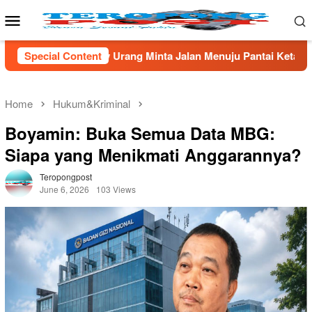
Skip
Mobile
to
Menu
content
 Urang Minta Jalan Menuju Pantai Ketang Di Aspal
Special Content
Kejat
Home
Hukum&Kriminal
Boyamin: Buka Semua Data MBG:
Siapa yang Menikmati Anggarannya?
Teropongpost
June 6, 2026
103 Views