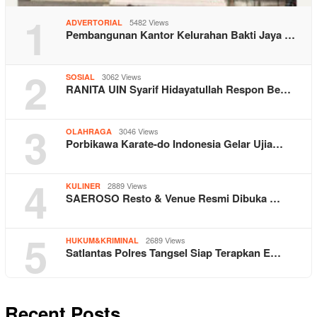
1
5482 Views
ADVERTORIAL
Pembangunan Kantor Kelurahan Bakti Jaya …
2
3062 Views
SOSIAL
RANITA UIN Syarif Hidayatullah Respon Be…
3
3046 Views
OLAHRAGA
Porbikawa Karate-do Indonesia Gelar Ujia…
4
2889 Views
KULINER
SAEROSO Resto & Venue Resmi Dibuka …
5
2689 Views
HUKUM&KRIMINAL
Satlantas Polres Tangsel Siap Terapkan E…
Recent Posts