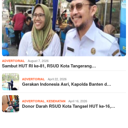
August 7, 2026
ADVERTORIAL
Sambut HUT RI ke-81, RSUD Kota Tangerang…
April 22, 2026
ADVERTORIAL
Gerakan Indonesia Asri, Kapolda Banten d…
,
April 16, 2026
ADVERTORIAL
KESEHATAN
Donor Darah RSUD Kota Tangsel HUT ke-16,…