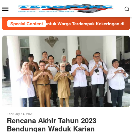
Skip
Mobile
to
Menu
content
ntuk Warga Terdampak Kekeringan di Kecamatan Kronjo
Special Content
S
February 14, 2023
Rencana Akhir Tahun 2023
Bendungan Waduk Karian