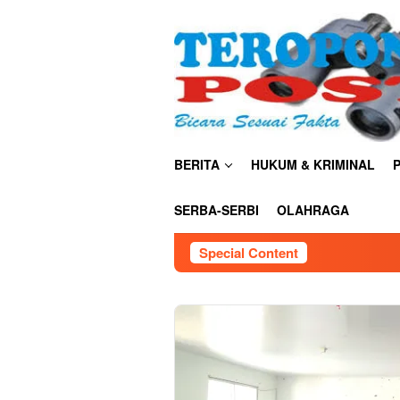
Skip
close
to
content
BERITA
HUKUM & KRIMINAL
P
SERBA-SERBI
OLAHRAGA
Special Content