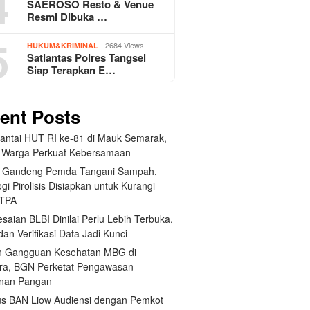
4
SAEROSO Resto & Venue
Resmi Dibuka …
5
2684 Views
HUKUM&KRIMINAL
Satlantas Polres Tangsel
Siap Terapkan E…
ent Posts
Santai HUT RI ke-81 di Mauk Semarak,
 Warga Perkuat Kebersamaan
 Gandeng Pemda Tangani Sampah,
gi Pirolisis Disiapkan untuk Kurangi
 TPA
saian BLBI Dinilai Perlu Lebih Terbuka,
dan Verifikasi Data Jadi Kunci
 Gangguan Kesehatan MBG di
ra, BGN Perketat Pengawasan
nan Pangan
us BAN Liow Audiensi dengan Pemkot