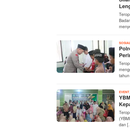
Len
Terop
Badan
menye
SOSIA
Pol
Peri
Terop
mengg
tahun
EVENT
YBMP
Kep
Terop
(YBMP
dan [