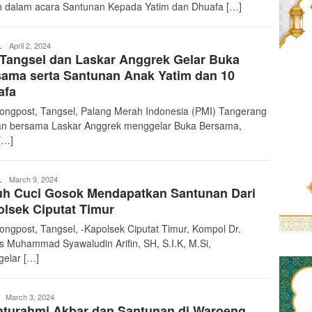
 dalam acara Santunan Kepada Yatim dan Dhuafa […]
teropongpost
April 2, 2024
L
Tangsel dan Laskar Anggrek Gelar Buka
ama serta Santunan Anak Yatim dan 10
afa
ongpost, Tangsel, Palang Merah Indonesia (PMI) Tangerang
an bersama Laskar Anggrek menggelar Buka Bersama,
[…]
teropongpost
March 9, 2024
L
uh Cuci Gosok Mendapatkan Santunan Dari
lsek Ciputat Timur
ongpost, Tangsel, -Kapolsek Ciputat Timur, Kompol Dr.
 Muhammad Syawaludin Arifin, SH, S.I.K, M.Si,
elar […]
teropongpost
March 3, 2024
hturahmi Akbar dan Santunan di Waroeng