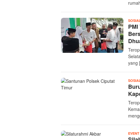
rumah
SOSIA
PMI 
Bers
Dhu
Terop
Selat
yang 
SOSIA
Bur
Kapo
Terop
Kemas
mengg
EVENT
Sila