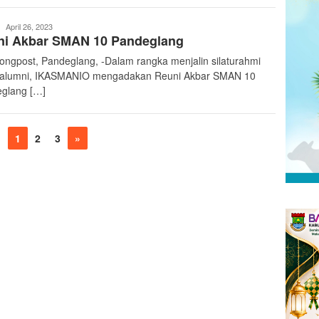
teropongpost
April 26, 2023
ni Akbar SMAN 10 Pandeglang
ongpost, Pandeglang, -Dalam rangka menjalin silaturahmi
 alumni, IKASMANIO mengadakan Reuni Akbar SMAN 10
glang […]
1
2
3
»