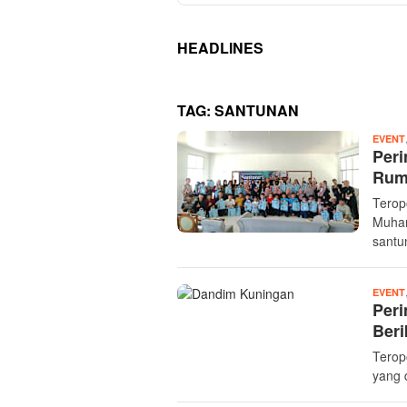
HEADLINES
TAG:
SANTUNAN
EVENT
Peri
Rump
Terop
Muhar
santu
EVENT
Peri
Ber
Terop
yang 