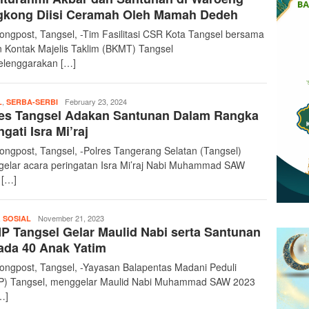
gkong Diisi Ceramah Oleh Mamah Dedeh
ongpost, Tangsel, -Tim Fasilitasi CSR Kota Tangsel bersama
 Kontak Majelis Taklim (BKMT) Tangsel
lenggarakan […]
,
teropongpost
February 23, 2024
L
SERBA-SERBI
res Tangsel Adakan Santunan Dalam Rangka
ngati Isra Mi’raj
ongpost, Tangsel, -Polres Tangerang Selatan (Tangsel)
elar acara peringatan Isra Mi’raj Nabi Muhammad SAW
 […]
,
teropongpost
November 21, 2023
SOSIAL
 Tangsel Gelar Maulid Nabi serta Santunan
ada 40 Anak Yatim
ongpost, Tangsel, -Yayasan Balapentas Madani Peduli
) Tangsel, menggelar Maulid Nabi Muhammad SAW 2023
…]