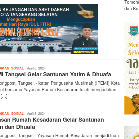
Tomoho
dan Ko
,
teropongpost
April 8, 2024
DIKAN
SOSIAL
I Tangsel Gelar Santunan Yatim & Dhuafa
ongpost, Tangsel, -Ikatan Pengusaha Muslimah (IPEMI) Kota
el bersama Yayasan Rumah Kesadaran telah mengadakan
 […]
,
teropongpost
April 8, 2024
DIKAN
SOSIAL
asan Rumah Kesadaran Gelar Santunan
m dan Dhuafa
ongpost, Tangsel, -Yayasan Rumah Kesadaran menjadi tuan