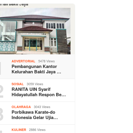
1
5478 Views
ADVERTORIAL
Pembangunan Kantor
Kelurahan Bakti Jaya …
2
3059 Views
SOSIAL
RANITA UIN Syarif
Hidayatullah Respon Be…
3
3043 Views
OLAHRAGA
Porbikawa Karate-do
Indonesia Gelar Ujia…
2886 Views
KULINER