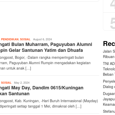
,
,
teropongpost
August 6, 2024
PENDIDIKAN
SOSIAL
Rec
ngati Bulan Muharram, Paguyuban Alumni
in Gelar Santunan Yatim dan Dhuafa
Jalan 
Ribuan
ongpost, Bogor, -Dalam rangka memperingati bulan
ram, Paguyuban Alumni Rumpin mengadakan kegiatan
TNI AD
nan untuk anak […]
Teknolo
Beban
Penyele
,
teropongpost
May 2, 2024
SOSIAL
Dialog 
ngati May Day, Dandim 0615/Kuningan
ikan Santunan
Dugaan
Jayapu
ongpost, Kab. Kuningan, -Hari Buruh Internasional (Mayday)
Keama
diperingati setiap tanggal 1 Mei, dimaknai oleh […]
Stefan