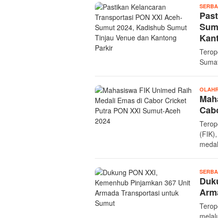
SERBA
Past
Sumu
Kant
Terop
Sumat
OLAH
Maha
Cabo
Terop
(FIK)
medal
SERBA
Duk
Arm
Terop
melal