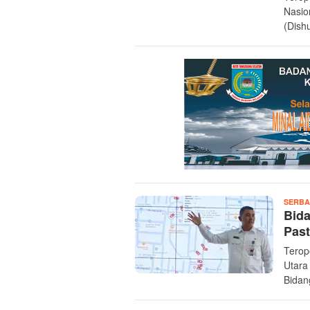
Nasio
(Dish
SERBA
Bid
Past
Terop
Utara
Bidan