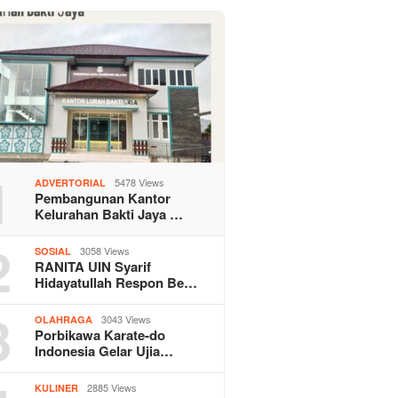
1
5478 Views
ADVERTORIAL
Pembangunan Kantor
Kelurahan Bakti Jaya …
2
3058 Views
SOSIAL
RANITA UIN Syarif
Hidayatullah Respon Be…
3
3043 Views
OLAHRAGA
Porbikawa Karate-do
Indonesia Gelar Ujia…
2885 Views
KULINER