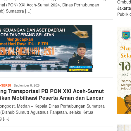
Ombud
nal (PON) XXI Aceh-Sumut 2024, Dinas Perhubungan
Jakart
ub) Sumatera […]
Publik d
teropongpost
September 8, 2024
-SERBI
ang Transportasi PB PON XXI Aceh-Sumut
ikan Mobilisasi Peserta Aman dan Lancar
ongpost, Medan – Kepala Dinas Perhubungan Sumatera
 (Dishub Sumut) Agustinus Panjaitan, selaku Ketua
g […]