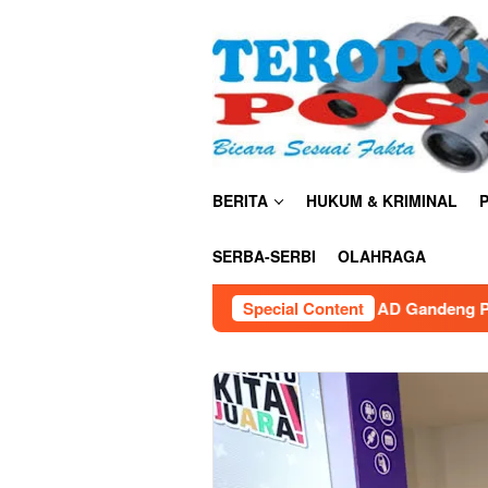
Skip
close
to
content
BERITA
HUKUM & KRIMINAL
P
SERBA-SERBI
OLAHRAGA
TNI AD Gandeng Pemda Tangani Sampah, T
Special Content