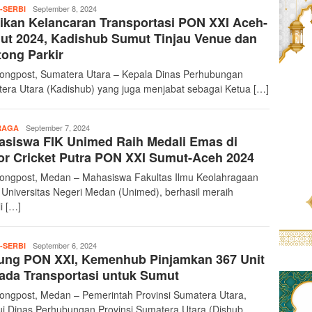
teropongpost
September 8, 2024
-SERBI
ikan Kelancaran Transportasi PON XXI Aceh-
t 2024, Kadishub Sumut Tinjau Venue dan
ong Parkir
ongpost, Sumatera Utara – Kepala Dinas Perhubungan
era Utara (Kadishub) yang juga menjabat sebagai Ketua […]
teropongpost
September 7, 2024
RAGA
siswa FIK Unimed Raih Medali Emas di
r Cricket Putra PON XXI Sumut-Aceh 2024
ongpost, Medan – Mahasiswa Fakultas Ilmu Keolahragaan
, Universitas Negeri Medan (Unimed), berhasil meraih
i […]
teropongpost
September 6, 2024
-SERBI
ung PON XXI, Kemenhub Pinjamkan 367 Unit
ada Transportasi untuk Sumut
ongpost, Medan – Pemerintah Provinsi Sumatera Utara,
ui Dinas Perhubungan Provinsi Sumatera Utara (Dishub