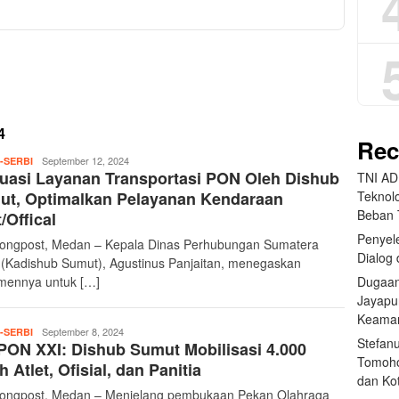
4
Rec
teropongpost
September 12, 2024
-SERBI
uasi Layanan Transportasi PON Oleh Dishub
TNI AD
Teknolo
ut, Optimalkan Pelayanan Kendaraan
Beban
t/Offical
Penyele
ongpost, Medan – Kepala Dinas Perhubungan Sumatera
Dialog 
 (Kadishub Sumut), Agustinus Panjaitan, menegaskan
Dugaan
mennya untuk […]
Jayapu
Keama
teropongpost
September 8, 2024
-SERBI
Stefan
PON XXI: Dishub Sumut Mobilisasi 4.000
Tomoho
h Atlet, Ofisial, dan Panitia
dan Ko
ongpost, Medan – Menjelang pembukaan Pekan Olahraga