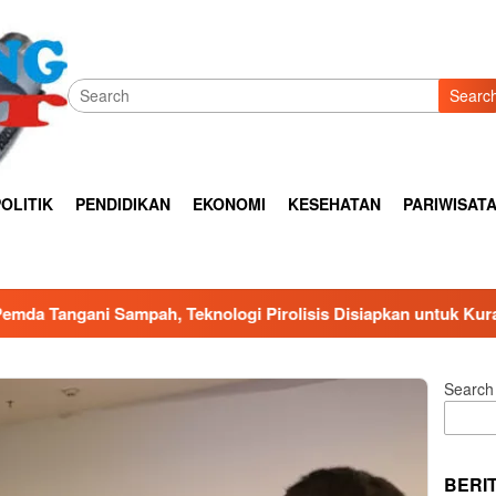
Searc
OLITIK
PENDIDIKAN
EKONOMI
KESEHATAN
PARIWISAT
eknologi Pirolisis Disiapkan untuk Kurangi Beban TPA
Search
BERI