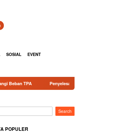
h
A
SOSIAL
EVENT
Penyelesaian BLBI Dinilai Perlu Lebih Terbuka, Dialog dan Verif
Search
TA POPULER