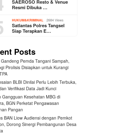
4
SAEROSO Resto & Venue
Resmi Dibuka …
5
2684 Views
HUKUM&KRIMINAL
Satlantas Polres Tangsel
Siap Terapkan E…
ent Posts
 Gandeng Pemda Tangani Sampah,
gi Pirolisis Disiapkan untuk Kurangi
 TPA
saian BLBI Dinilai Perlu Lebih Terbuka,
dan Verifikasi Data Jadi Kunci
 Gangguan Kesehatan MBG di
ra, BGN Perketat Pengawasan
nan Pangan
us BAN Liow Audiensi dengan Pemkot
n, Dorong Sinergi Pembangunan Desa
ta