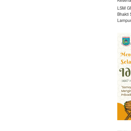
LSM GM
Bhakti 
Lampun