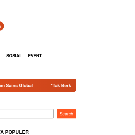
h
A
SOSIAL
EVENT
Tak Berkutik! Komplotan Curanmor Residivis Dibekuk Polisi, D
Search
TA POPULER