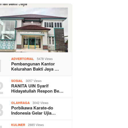
1
5478 Views
ADVERTORIAL
Pembangunan Kantor
Kelurahan Bakti Jaya …
2
3057 Views
SOSIAL
RANITA UIN Syarif
Hidayatullah Respon Be…
3
3042 Views
OLAHRAGA
Porbikawa Karate-do
Indonesia Gelar Ujia…
2885 Views
KULINER