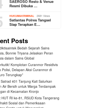
4
SAEROSO Resto & Venue
Resmi Dibuka …
5
2681 Views
HUKUM&KRIMINAL
Satlantas Polres Tangsel
Siap Terapkan E…
ent Posts
iktisaintek Bedah Sejarah Sains
sia, Bonnie Triyana Jelaskan Peran
sia dalam Sains Global
erkutik! Komplotan Curanmor Residivis
 Polisi, Delapan Aksi Curanmor di
uro Terungkap*
 Satrad 401 Tanjung Kait Salurkan
n Air Bersih untuk Warga Terdampak
ngan di Kecamatan Kronjo
 HUT RI ke-81, RSUD Kota Tangerang
Bhakti Sosial dan Pemeriksaan
tan Gratis untuk Masyarakat