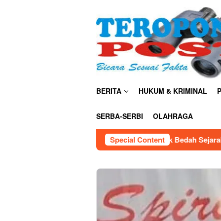
Skip
close
to
content
BERITA
HUKUM & KRIMINAL
P
SERBA-SERBI
OLAHRAGA
Kemendiktisaintek Bedah Sejarah Sains Indonesia, Bonnie
Special Content