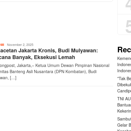
teropongpost
November 2, 2025
MI
Rec
cetan Jakarta Kronis, Budi Mulyawan:
cana Banyak, Eksekusi Lemah
Kemend
Indone
ongpost, Jakarta,– Ketua Umum Dewan Pimpinan Nasional
Indone
itas Banteng Asli Nusantara (DPN Kombatan), Budi
wan, […]
*Tak B
Dibekuk
Candip
TNI AU
Bantua
Kekeri
Sambut
Gelar 
Keseha