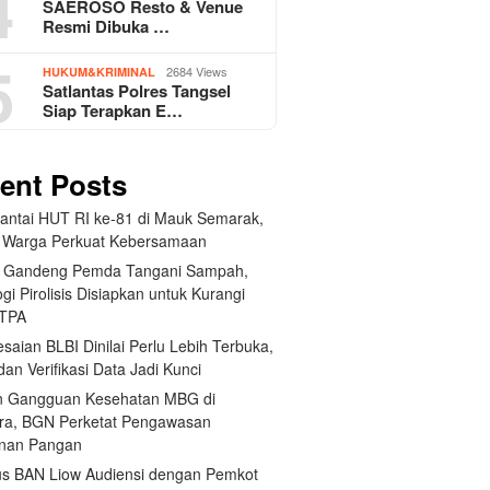
4
SAEROSO Resto & Venue
Resmi Dibuka …
5
2684 Views
HUKUM&KRIMINAL
Satlantas Polres Tangsel
Siap Terapkan E…
ent Posts
Santai HUT RI ke-81 di Mauk Semarak,
 Warga Perkuat Kebersamaan
 Gandeng Pemda Tangani Sampah,
gi Pirolisis Disiapkan untuk Kurangi
 TPA
saian BLBI Dinilai Perlu Lebih Terbuka,
dan Verifikasi Data Jadi Kunci
 Gangguan Kesehatan MBG di
ra, BGN Perketat Pengawasan
nan Pangan
us BAN Liow Audiensi dengan Pemkot