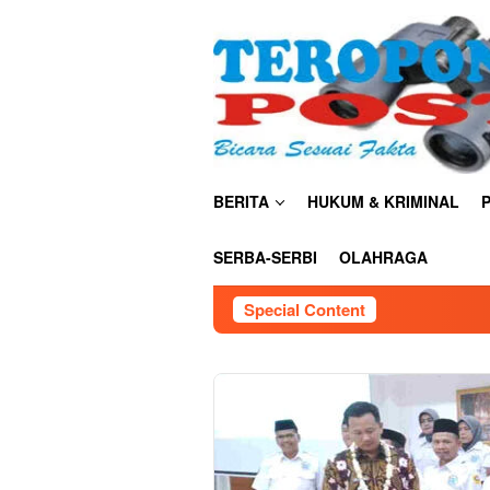
Skip
close
to
content
BERITA
HUKUM & KRIMINAL
P
SERBA-SERBI
OLAHRAGA
Special Content