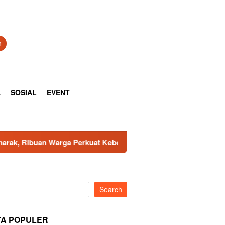
h
A
SOSIAL
EVENT
 Perkuat Kebersamaan
TNI AD Gandeng Pemda Tangani Sa
Search
TA POPULER