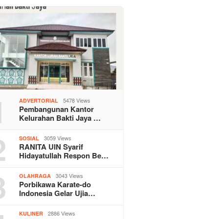
1
5478 Views
ADVERTORIAL
Pembangunan Kantor
Kelurahan Bakti Jaya …
2
3059 Views
SOSIAL
RANITA UIN Syarif
Hidayatullah Respon Be…
3
3043 Views
OLAHRAGA
Porbikawa Karate-do
Indonesia Gelar Ujia…
2886 Views
KULINER