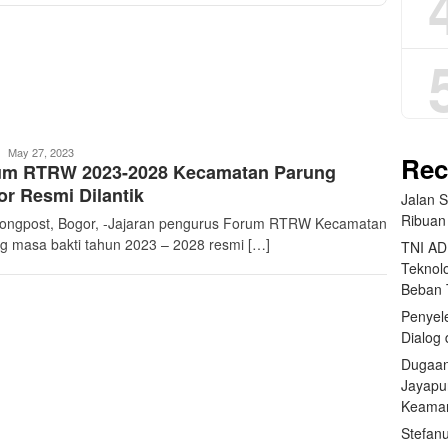
teropongpost
May 27, 2023
Rec
um RTRW 2023-2028 Kecamatan Parung
r Resmi Dilantik
Jalan 
Ribuan
ongpost, Bogor, -Jajaran pengurus Forum RTRW Kecamatan
g masa bakti tahun 2023 – 2028 resmi […]
TNI AD
Teknolo
Beban
Penyele
Dialog 
Dugaan
Jayapu
Keama
Stefan