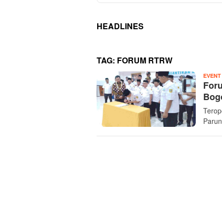
HEADLINES
TAG:
FORUM RTRW
EVENT
For
Bogo
Terop
Parun