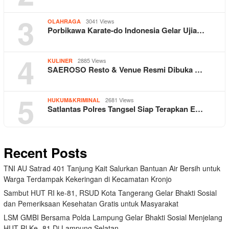
3
3041 Views
OLAHRAGA
Porbikawa Karate-do Indonesia Gelar Ujia…
4
2885 Views
KULINER
SAEROSO Resto & Venue Resmi Dibuka …
5
2681 Views
HUKUM&KRIMINAL
Satlantas Polres Tangsel Siap Terapkan E…
Recent Posts
TNI AU Satrad 401 Tanjung Kait Salurkan Bantuan Air Bersih untuk
Warga Terdampak Kekeringan di Kecamatan Kronjo
Sambut HUT RI ke-81, RSUD Kota Tangerang Gelar Bhakti Sosial
dan Pemeriksaan Kesehatan Gratis untuk Masyarakat
LSM GMBI Bersama Polda Lampung Gelar Bhakti Sosial Menjelang
HUT Rl Ke- 81 Di Lampung Selatan