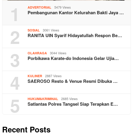
1
5479 Views
ADVERTORIAL
Pembangunan Kantor Kelurahan Bakti Jaya …
2
3061 Views
SOSIAL
RANITA UIN Syarif Hidayatullah Respon Be…
3
3044 Views
OLAHRAGA
Porbikawa Karate-do Indonesia Gelar Ujia…
4
2887 Views
KULINER
SAEROSO Resto & Venue Resmi Dibuka …
5
2685 Views
HUKUM&KRIMINAL
Satlantas Polres Tangsel Siap Terapkan E…
Recent Posts