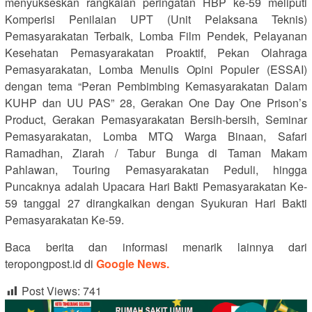
menyukseskan rangkaian peringatan HBP ke-59 meliputi
Komperisi Penilaian UPT (Unit Pelaksana Teknis)
Pemasyarakatan Terbaik, Lomba Film Pendek, Pelayanan
Kesehatan Pemasyarakatan Proaktif, Pekan Olahraga
Pemasyarakatan, Lomba Menulis Opini Populer (ESSAI)
dengan tema “Peran Pembimbing Kemasyarakatan Dalam
KUHP dan UU PAS” 28, Gerakan One Day One Prison’s
Product, Gerakan Pemasyarakatan Bersih-bersih, Seminar
Pemasyarakatan, Lomba MTQ Warga Binaan, Safari
Ramadhan, Ziarah / Tabur Bunga di Taman Makam
Pahlawan, Touring Pemasyarakatan Peduli, hingga
Puncaknya adalah Upacara Hari Bakti Pemasyarakatan Ke-
59 tanggal 27 dirangkaikan dengan Syukuran Hari Bakti
Pemasyarakatan Ke-59.
Baca berita dan informasi menarik lainnya dari
teropongpost.id di
Google News.
Post Views:
741