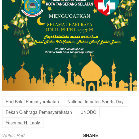
Hari Bakti Pemasyarakatan
National Inmates Sports Day
Pekan Olahraga Pemasyarakatan
UNODC
Yasonna H. Laoly
Writer: Red
SHARE