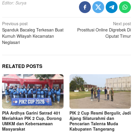
Editor: Surya
Post
Previous post
Next post
Spanduk Bacaleg Terkesan Buat
Prostitusi Online Digrebek Di
navigation
Kumuh Wilayah Kecamatan
Ciputat Timur
Neglasari
RELATED POSTS
PIA Ardhya Garini Satrad 401
PIK 2 Cup Resmi Bergulir, Jadi
Meriahkan PIK 2 Cup, Dorong
Ajang Silaturahmi dan
UMKM dan Kebersamaan
Pencarian Talenta Muda
Masyarakat
Kabupaten Tangerang