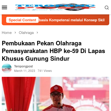
Skip
Mobile
to
Menu
content
etensi melalui Konsep Skills First
Special Content
Menko Polkam Djamar
Home
Olahraga
Pembukaan Pekan Olahraga
Pemasyarakatan HBP ke-59 Di Lapas
Khusus Gunung Sindur
Teropongpost
March 11, 2023
741 Views