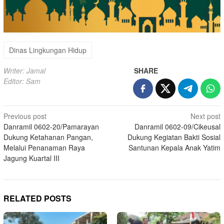
Dinas Lingkungan Hidup
Writer: Jamal
SHARE
Editor: Sam
Post
Previous post
Next post
Danramil 0602-20/Pamarayan
Danramil 0602-09/Cikeusal
navigation
Dukung Ketahanan Pangan,
Dukung Kegiatan Bakti Sosial
Melalui Penanaman Raya
Santunan Kepala Anak Yatim
Jagung Kuartal III
RELATED POSTS