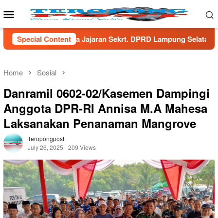
Skip
Mobile
to
Menu
content
ran Sekrt. DPRD Lampung Selatan
Special Content
Menaker Yassierli Do
Home
Sosial
Danramil 0602-02/Kasemen Dampingi
Anggota DPR-RI Annisa M.A Mahesa
Laksanakan Penanaman Mangrove
Teropongpost
July 26, 2025
209 Views