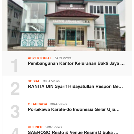
1
5479 Views
ADVERTORIAL
Pembangunan Kantor Kelurahan Bakti Jaya …
2
3061 Views
SOSIAL
RANITA UIN Syarif Hidayatullah Respon Be…
3
3044 Views
OLAHRAGA
Porbikawa Karate-do Indonesia Gelar Ujia…
4
2887 Views
KULINER
SAEROSO Resto & Venue Resmi Dibuka …