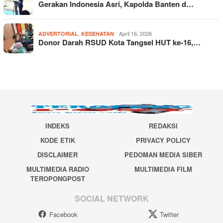
Gerakan Indonesia Asri, Kapolda Banten d…
,
April 16, 2026
ADVERTORIAL
KESEHATAN
Donor Darah RSUD Kota Tangsel HUT ke-16,…
INDEKS
REDAKSI
KODE ETIK
PRIVACY POLICY
DISCLAIMER
PEDOMAN MEDIA SIBER
MULTIMEDIA RADIO
MULTIMEDIA FILM
TEROPONGPOST
SOCIAL NETWORK
Facebook
Twitter