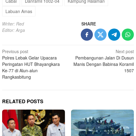
Cabai
Danramil 1002-04
Kampung Halaman
Labuan Amas
Writer: Red
SHARE
Editor: Arga
Post
Previous post
Next post
Polres Lebak Gelar Upacara
Pembangunan Jalan Di Dusun
navigation
Peringatan HUT Bhayangkara
Manis Dengan Babinsa Koramil
Ke-77 di Alun-alun
1507
Rangkasbitung
RELATED POSTS