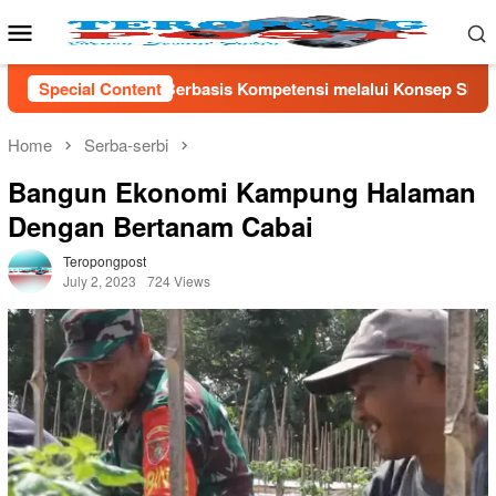
Skip
Mobile
to
Menu
content
mpetensi melalui Konsep Skills First
Special Content
Menko Polkam Dja
Home
Serba-serbi
Bangun Ekonomi Kampung Halaman
Dengan Bertanam Cabai
Teropongpost
July 2, 2023
724 Views