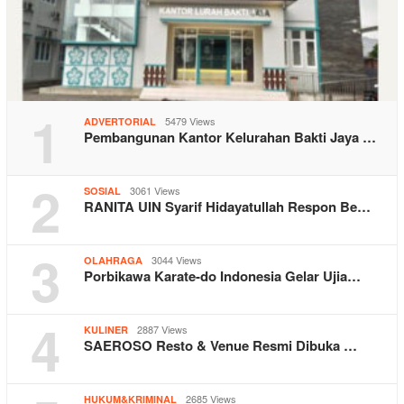
1
5479 Views
ADVERTORIAL
Pembangunan Kantor Kelurahan Bakti Jaya …
2
3061 Views
SOSIAL
RANITA UIN Syarif Hidayatullah Respon Be…
3
3044 Views
OLAHRAGA
Porbikawa Karate-do Indonesia Gelar Ujia…
4
2887 Views
KULINER
SAEROSO Resto & Venue Resmi Dibuka …
2685 Views
HUKUM&KRIMINAL